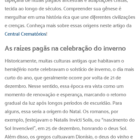
tapeçaria de rituais pagãos ancestrais e adaptações cristãs,
tecida ao longo de séculos. Compreender sua gênese é
mergulhar em uma história rica que une diferentes civilizações
e crenças. Conheça mais sobre essas origens neste artigo da
Central Crematórios
!
As raízes pagãs na celebração do inverno
Historicamente, muitas culturas antigas que habitavam o
hemisfério norte celebravam o solstício de inverno, o dia mais
curto do ano, que geralmente ocorre por volta de 21 de
dezembro. Nesse sentido, essa época era vista como um
momento de renovação e esperança, marcando o retorno
gradual da luz após longos períodos de escuridão. Para
alguns, essa seria a
origem do Natal
. Os romanos, por
exemplo, festejavam o Natalis Invicti Solis, ou “nascimento do
Sol Invencível”, em 25 de dezembro, honrando o deus Sol.
Além disso, os gregos cultuavam Dionísio, o deus do vinho e