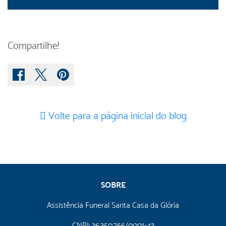
Como realizar rituais de despedida em
tempos de Covid-19?
No artigo de hoje, a Central Crematórios
Compartilhe!
compartilha algumas alternativas de rituais de
despedida nesses tempos difíceis
Volte para a página inicial do blog
SOBRE
Assistência Funeral Santa Casa da Glória
CNPJ: 36.350.766/0001-43