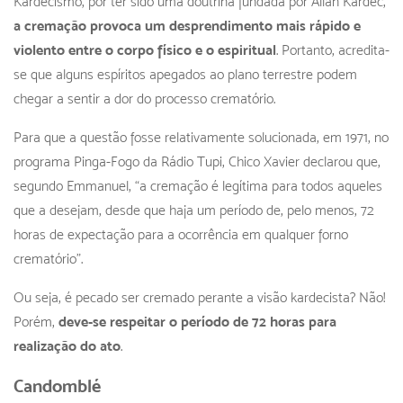
Kardecismo, por ter sido uma doutrina fundada por Allan Kardec,
a cremação provoca um desprendimento mais rápido e
violento entre o corpo físico e o espiritual
. Portanto, acredita-
se que alguns espíritos apegados ao plano terrestre podem
chegar a sentir a dor do processo crematório.
Para que a questão fosse relativamente solucionada, em 1971, no
programa Pinga-Fogo da Rádio Tupi, Chico Xavier declarou que,
segundo Emmanuel, “a cremação é legítima para todos aqueles
que a desejam, desde que haja um período de, pelo menos, 72
horas de expectação para a ocorrência em qualquer forno
crematório”.
Ou seja, é pecado ser cremado perante a visão kardecista? Não!
Porém,
deve-se respeitar o período de 72 horas para
realização do ato
.
Candomblé